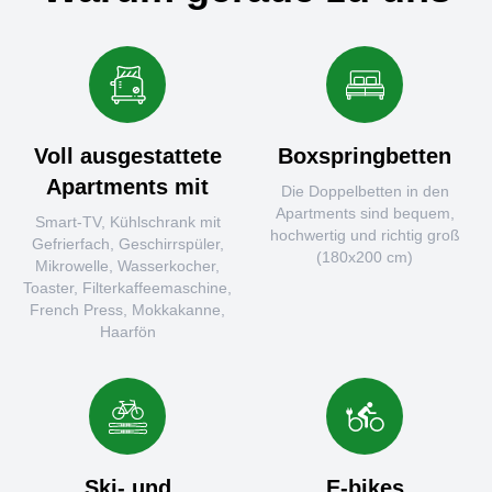
Voll ausgestattete
Boxspringbetten
Apartments mit
Die Doppelbetten in den
Apartments sind bequem,
Smart-TV, Kühlschrank mit
hochwertig und richtig groß
Gefrierfach, Geschirrspüler,
(180x200 cm)
Mikrowelle, Wasserkocher,
Toaster, Filterkaffeemaschine,
French Press, Mokkakanne,
Haarfön
Ski- und
E-bikes