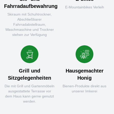
Fahrradaufbewahrung
E-Mountainbikes Verleih
Skiraum mit Schuhtrockner,
Abschließbarer
Fahrradabstellraum,
Waschmaschine und Trockner
stehen zur Verfügung
Grill und
Hausgemachter
Sitzgelegenheiten
Honig
Die mit Grill und Gartenmöbeln
Bienen-Produkte direkt aus
ausgestattete Terrasse vor
unserer Imkerei
dem Haus kann gerne genutzt
werden.